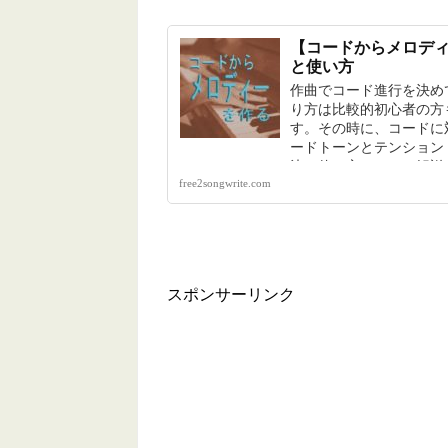
【コードからメロデ
と使い方
作曲でコード進行を決め
り方は比較的初心者の方
す。その時に、コードに
ードトーンとテンション
決・使い方について解説
free2songwrite.com
スポンサーリンク