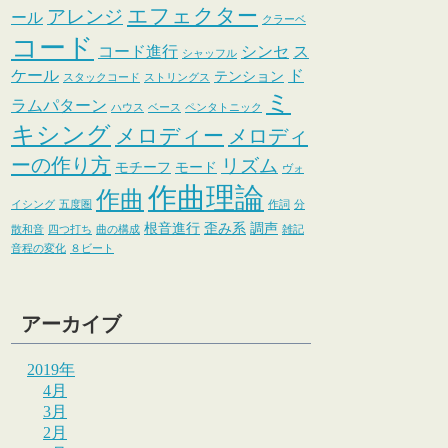
エフェクター
アレンジ
ール
クラーベ
コード
コード進行
シンセ
ス
シャッフル
ケール
ド
テンション
スタックコード
ストリングス
ミ
ラムパターン
ハウス
ベース
ペンタトニック
キシング
メロディー
メロディ
ーの作り方
リズム
モチーフ
モード
ヴォ
作曲理論
作曲
イシング
五度圏
作詞
分
根音進行
歪み系
調声
散和音
四つ打ち
曲の構成
雑記
音程の変化
８ビート
アーカイブ
2019年
4月
3月
2月