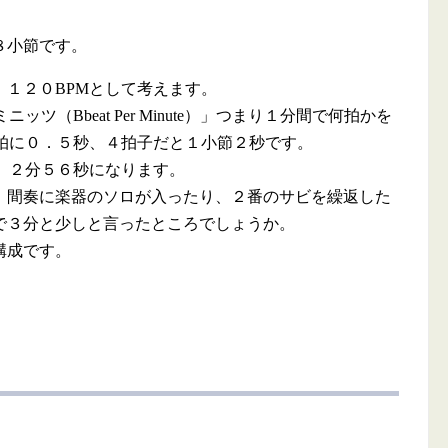
８小節です。
１２０BPMとして考えます。
ツ（Bbeat Per Minute）」つまり１分間で何拍かを
１拍に０．５秒、４拍子だと１小節２秒です。
、２分５６秒になります。
間奏に楽器のソロが入ったり、２番のサビを繰返した
で３分と少しと言ったところでしょうか。
構成です。