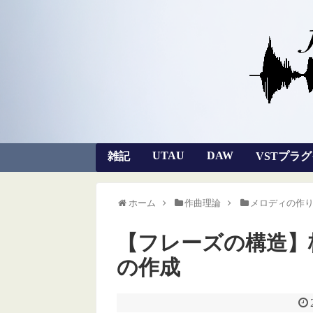
UTAU
DAW
雑記
VSTプラ
ホーム
作曲理論
メロディの作
【フレーズの構造】
の作成