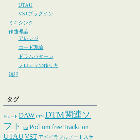
UTAU
VSTプラグイン
ミキシング
作曲理論
アレンジ
コード理論
ドラムパターン
メロディの作り方
雑記
タグ
DTM関連ソ
DAW
16ビート
DTM
フト
Podium free
Tracktion
pad
UTAU
VST
アベイラブルノートスケ