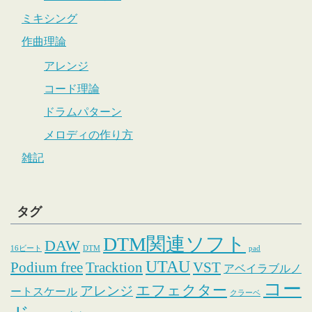
ミキシング
作曲理論
アレンジ
コード理論
ドラムパターン
メロディの作り方
雑記
タグ
DTM関連ソフト
DAW
16ビート
DTM
pad
UTAU
Podium free
Tracktion
VST
アベイラブルノ
コー
エフェクター
アレンジ
ートスケール
クラーベ