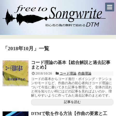
「
2018年10月
」
一覧
コード理論の基本【総合解説と過去記事
まとめ】
2018/10/26
コード理論
,
作曲理論
コードの基本からコード進行・ボイシング・テンショ
ンやモードなど、作曲の為の初心者向けコード理論に
ついて今迄に書いてきた記事を整理して、全体の流れ
と何を知りたい時にはどの記事を見ればよいのか、理
解しやすいように作ってみた過去記事のまとめです。
記事を読む
DTMで歌を作る方法【作曲の要素と工