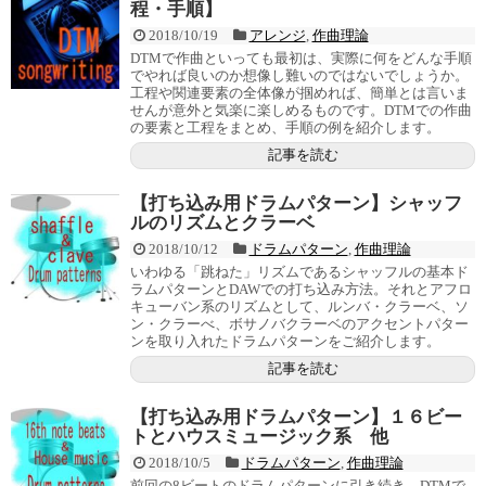
程・手順】
2018/10/19
アレンジ
,
作曲理論
DTMで作曲といっても最初は、実際に何をどんな手順
でやれば良いのか想像し難いのではないでしょうか。
工程や関連要素の全体像が掴めれば、簡単とは言いま
せんが意外と気楽に楽しめるものです。DTMでの作曲
の要素と工程をまとめ、手順の例を紹介します。
記事を読む
【打ち込み用ドラムパターン】シャッフ
ルのリズムとクラーベ
2018/10/12
ドラムパターン
,
作曲理論
いわゆる「跳ねた」リズムであるシャッフルの基本ド
ラムパターンとDAWでの打ち込み方法。それとアフロ
キューバン系のリズムとして、ルンバ・クラーベ、ソ
ン・クラーべ、ボサノバクラーベのアクセントパター
ンを取り入れたドラムパターンをご紹介します。
記事を読む
【打ち込み用ドラムパターン】１６ビー
トとハウスミュージック系 他
2018/10/5
ドラムパターン
,
作曲理論
前回の8ビートのドラムパターンに引き続き、DTMで