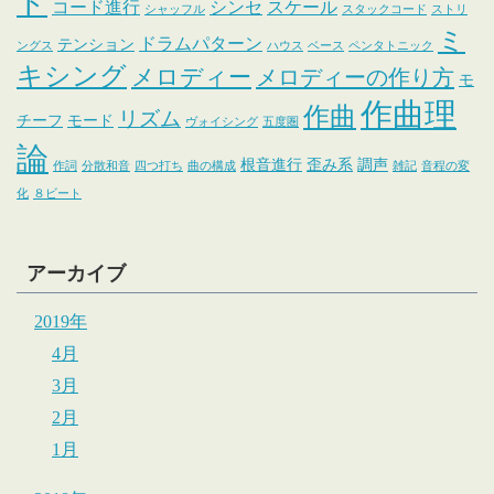
ド
コード進行
シンセ
スケール
シャッフル
スタックコード
ストリ
ミ
ドラムパターン
テンション
ングス
ハウス
ベース
ペンタトニック
キシング
メロディー
メロディーの作り方
モ
作曲理
作曲
リズム
チーフ
モード
ヴォイシング
五度圏
論
根音進行
歪み系
調声
作詞
分散和音
四つ打ち
曲の構成
雑記
音程の変
化
８ビート
アーカイブ
2019年
4月
3月
2月
1月