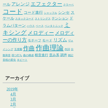
エフェクター
アレンジ
ール
クラーベ
コード
コード進行
シンセ
ス
シャッフル
ケール
ド
テンション
スタックコード
ストリングス
ミ
ラムパターン
ハウス
ベース
ペンタトニック
キシング
メロディー
メロディ
ーの作り方
リズム
モチーフ
モード
ヴォ
作曲理論
作曲
イシング
五度圏
作詞
分
根音進行
歪み系
調声
散和音
四つ打ち
曲の構成
雑記
音程の変化
８ビート
アーカイブ
2019年
4月
3月
2月