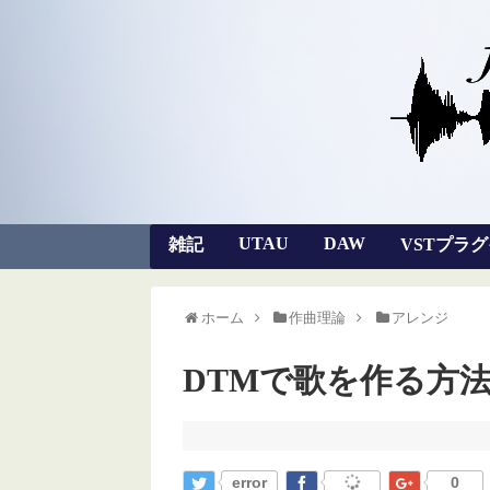
UTAU
DAW
雑記
VSTプラ
ホーム
作曲理論
アレンジ
DTMで歌を作る方
error
0