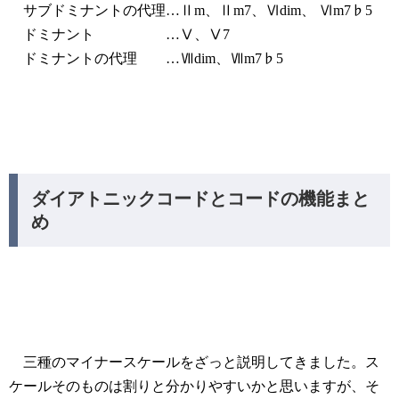
サブドミナントの代理…Ⅱm、Ⅱm7、Ⅵdim、 Ⅵm7♭5
ドミナント …Ⅴ、Ⅴ7
ドミナントの代理 …Ⅶdim、Ⅶm7♭5
ダイアトニックコードとコードの機能まと
め
三種のマイナースケールをざっと説明してきました。ス
ケールそのものは割りと分かりやすいかと思いますが、そ