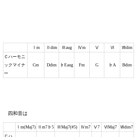
Ⅰm
Ⅱdim
Ⅲaug
Ⅳm
Ⅴ
Ⅵ
Ⅶdim
Ｃハーモニ
ックマイナ
Cm
Ddim
♭Eaug
Fm
G
♭A
Bdim
ー
四和音は
Ⅰm(Maj7)
Ⅱm7♭5
ⅢMaj7(#5)
Ⅳm7
Ⅴ7
ⅥMaj7
Ⅶdim7
Ｃハ