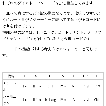
れぞれのダイアトニックコードを少し整理してみます。
並べて表にすると下記の様になります。比較しやすいよ
うにルート音がメジャーキーに較べて半音下がるコードに
は♭を付けてます。
機能の覧の記号は、T:トニック、D：ドミナント、S：サブ
ドミナント、「’」が付いているのは代理コードです。
コードの機能に対する考え方はメジャーキーと同じで
す。
機能
T
S’
T’
S
D
T’,S’
D’
ナチュラ
Ⅰm
Ⅱdim
♭Ⅲ
Ⅳm
Ⅴm
♭Ⅵ
♭Ⅶ
ル
ハーモニ
Ⅰm
Ⅱdim
♭Ⅲaug
Ⅳm
Ⅴ
♭Ⅵ
Ⅶdim
ック