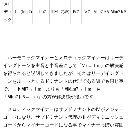
メロ
ディ
Ⅰm(Maj7)
Ⅱm7
ⅢMaj7(#5)
Ⅳ7
Ⅴ7
Ⅵm7♭5
Ⅶm7♭5
ック
ハーモニックマイナーとメロディックマイナーはリーデ
イングトーンを主音と半音差にして「V7→Ⅰm」の解決感
を得られると説明してきましたが、それはリーデイングト
ーンをルートとするドミナントの代理であるⅦでも同じ事
で、「♭Ⅶ7→Ⅰm」よりも「Ⅶdim7→Ⅰm」や
「Ⅶm7♭5→Ⅰm」の方が解決感が強いです。
メロディックマイナーはサブドミナントのⅣがメジャー
コードになり、サブドミナント代理のⅡがディミニッシュ
コードからマイナーコードになる事でマイナーっぽい雰囲