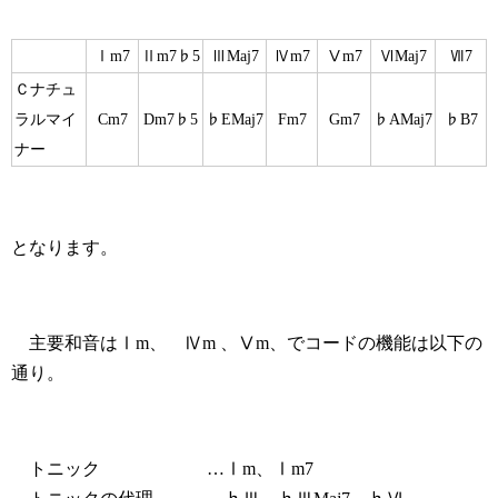
Ⅰm7
Ⅱm7♭5
ⅢMaj7
Ⅳm7
Ⅴm7
ⅥMaj7
Ⅶ7
Ｃナチュ
ラルマイ
Cm7
Dm7♭5
♭EMaj7
Fm7
Gm7
♭AMaj7
♭B7
ナー
となります。
主要和音はⅠm、 Ⅳm 、Ⅴm、でコードの機能は以下の
通り。
トニック …Ⅰm、Ⅰm7