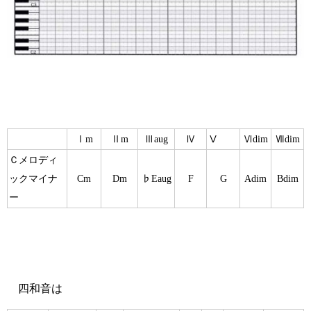
Ⅰm
Ⅱm
Ⅲaug
Ⅳ
Ⅴ
Ⅵdim
Ⅶdim
Ｃメロディ
ックマイナ
Cm
Dm
♭Eaug
F
G
Adim
Bdim
ー
四和音は