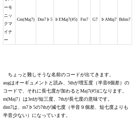
ーモ
ニッ
Cm(Maj7)
Dm7♭5
♭EMaj7(#5)
Fm7
G7
♭AMaj7
Bdim7
クマ
イナ
ー
ちょっと難しそうな名前のコードが出てきます。
augはオーギュメントと読み、5thが増五度（半音8個差）の
コードで、それに長七度が加わるとMaj7(#5)になります。
m(Maj7）は3rdが短三度、7thが長七度の意味です。
dim7は、m7♭5の7thが減七度（半音９個差、短七度よりも
半音少ない）になっています。