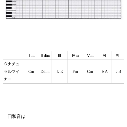
Ⅰm
Ⅱdim
Ⅲ
Ⅳm
Ⅴm
Ⅵ
Ⅶ
Ｃナチュ
ラルマイ
Cm
Ddim
♭E
Fm
Gm
♭A
♭B
ナー
四和音は