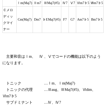
Ⅰm(Maj7)
Ⅱm7
ⅢMaj7(#5)
Ⅳ7
Ⅴ7
Ⅵm7♭5
Ⅶm7♭5
Ｃメロ
ディッ
Cm(Maj7)
Dm7
♭EMaj7(#5)
F7
G7
Am7♭5
Bm7♭5
クマイ
ナー
主要和音はⅠm、 Ⅳ 、Ⅴでコードの機能は以下のよう
になります。
トニック …Ⅰm、Ⅰm(Maj7)
トニックの代理 …Ⅲaug、ⅢMaj7(#5)、Ⅵdim、
Ⅵm7♭5
サブドミナント …Ⅳ、Ⅳ7