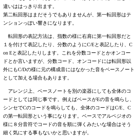
違いははっきり出ます。
第二転回形はまだそうでもありませんが、第一転回形はテ
ンションっぽい響きになります。
転回形の表記方法は、指数の様に右肩に第一転回形だと
１を付けて表記したり、分数のようにC/Eと表記したり、C
on Eと表記したりします。これを分数コードとかオンコー
ドとか言いますが、分数コード、オンコードには転回形以
外にもC/Dの様に元の構成音にはなかった音をベースノート
として加える場合もあります。
アレンジ上、ベースノートを別の楽器にしても全体のコ
ードとしては同じ事です。例えばベースがEの音を鳴らし、
シンセでCのコードを鳴らしても、全体のコードはC/E、C
の第一転回形という事になります。ベースでアルペジオの
様に８分音符でコードの音を順に弾くみたいな場合はそう
細く気にする事もないかと思いますが。