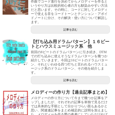
作曲でコード進行を決めてからメロディーを作ると
いうやり方は比較的初心者の方も馴染みやすい方法
だと思います。その時に、コードに対してメロディ
ーで使える音をコードトーンとテンション・アボイ
ドノートに分け、その解決・使い方について解説し
ます。
記事を読む
【打ち込み用ドラムパターン】１６ビー
トとハウスミュージック系 他
前回の8ビートのドラムパターンに引き続き、DTM
での打ち込みに使えそうなドラムパターンを幾つか
紹介していきます。今回は16ビートのドラムパター
ン、それといわゆる四つ打ちと言われるハウスミュ
ージック系のドラムパターン、その他を紹介しま
す。
記事を読む
メロディーの作り方【過去記事まとめ】
メロディーの作り方について今まで幾つか記事をア
ップしましたが、それぞれの記事を単独で見るだけ
では具体的な手順として分かりづらい面もあるかと
思い、関連連記事をまとめ補足的に説明を加えまし
た。メロディーを作る際の参考にしていただければ