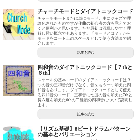
チャーチモードとダイアトニックコード
チャーチモードまたは単にモード。主にジャズで理
論化されたものですが作曲の初心者の方も覚えてお
くと便利かと思います。ただ最初は混乱しやすく理
解し難い概念でもあります。「モードとは？」から
モードをコード上のスケールとして使う方法まで紹
介します。
記事を読む
四和音のダイアトニックコード【７thと
６th】
スケールの基本コードのダイアトニックコードは３
つの音の三和音だけでなく、音をもう一つ加えた四
和音もあります。ダイアトニックコードとして使え
る四和音のコード、三和音に七度の音を加えた7thと
長六度を加えた6thの二種類の四和音について説明し
ます。
記事を読む
【リズム基礎】8ビートドラムパターン
の基本とバリエーション