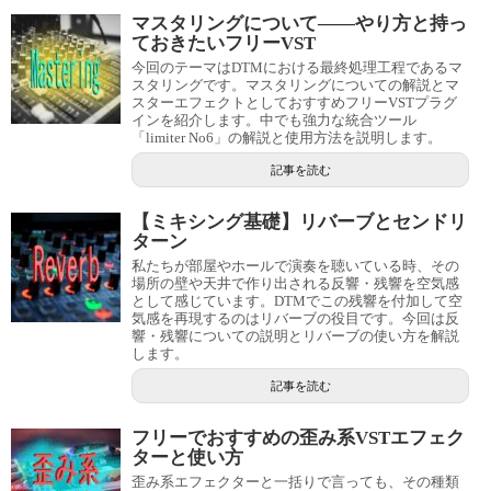
マスタリングについて――やり方と持っ
ておきたいフリーVST
今回のテーマはDTMにおける最終処理工程であるマ
スタリングです。マスタリングについての解説とマ
スターエフェクトとしておすすめフリーVSTプラグ
インを紹介します。中でも強力な統合ツール
「limiter No6」の解説と使用方法を説明します。
記事を読む
【ミキシング基礎】リバーブとセンドリ
ターン
私たちが部屋やホールで演奏を聴いている時、その
場所の壁や天井で作り出される反響・残響を空気感
として感じています。DTMでこの残響を付加して空
気感を再現するのはリバーブの役目です。今回は反
響・残響についての説明とリバーブの使い方を解説
します。
記事を読む
フリーでおすすめの歪み系VSTエフェク
ターと使い方
歪み系エフェクターと一括りで言っても、その種類