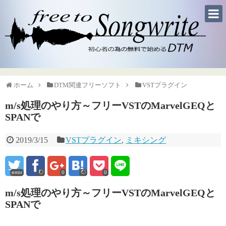
ホーム
DTM関連フリーソフト
VSTプラグイン
m/s処理のやり方～フリーVSTのMarvelGEQと
SPANで
2019/3/15
VSTプラグイン
,
ミキシング
error
0
0
m/s処理のやり方～フリーVSTのMarvelGEQと
SPANで