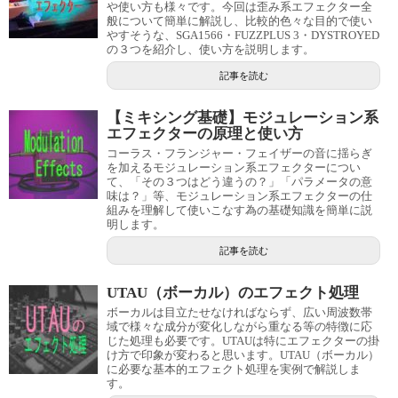
や使い方も様々です。今回は歪み系エフェクター全
般について簡単に解説し、比較的色々な目的で使い
やすそうな、SGA1566・FUZZPLUS 3・DYSTROYED
の３つを紹介し、使い方を説明します。
記事を読む
【ミキシング基礎】モジュレーション系
エフェクターの原理と使い方
コーラス・フランジャー・フェイザーの音に揺らぎ
を加えるモジュレーション系エフェクターについ
て、「その３つはどう違うの？」「パラメータの意
味は？」等、モジュレーション系エフェクターの仕
組みを理解して使いこなす為の基礎知識を簡単に説
明します。
記事を読む
UTAU（ボーカル）のエフェクト処理
ボーカルは目立たせなければならず、広い周波数帯
域で様々な成分が変化しながら重なる等の特徴に応
じた処理も必要です。UTAUは特にエフェクターの掛
け方で印象が変わると思います。UTAU（ボーカル）
に必要な基本的エフェクト処理を実例で解説しま
す。