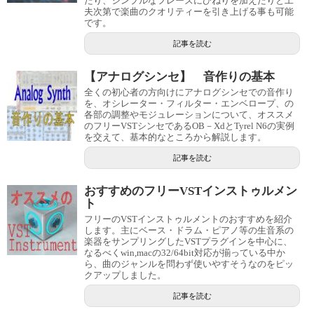
たり、シンプルなフレーズにひねりを加えたりと工
夫次第で楽曲のクオリティーを引き上げる事も可能
です。
記事を読む
【アナログシンセ】 音作りの基本
全くの初心者の方向けにアナログシンセでの音作り
を、オシレーター・フィルター・エンベロープ、の
各部の調整やモジュレーションについて、オススメ
のフリーVSTシンセであるOB－XdとTyrel N6の実例
を交えて、基本的なところから解説します。
記事を読む
おすすめのフリーVSTインストゥルメン
ト
フリーのVSTインストゥルメントのおすすめを紹介
します。主にベース・ドラム・ピアノ等の生音系の
楽器をサンプリングしたVSTプラグインを中心に、
なるべくwin,macの32/64bit対応が揃っている中か
ら、曲のジャンルを問わず使いやすそうなのをピッ
クアップしました。
記事を読む