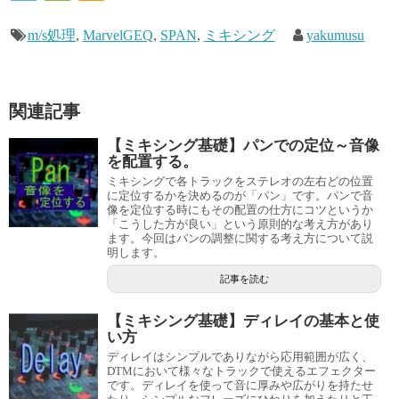
m/s処理
,
MarvelGEQ
,
SPAN
,
ミキシング
yakumusu
関連記事
【ミキシング基礎】パンでの定位～音像
を配置する。
ミキシングで各トラックをステレオの左右どの位置
に定位するかを決めるのが「パン」です。パンで音
像を定位する時にもその配置の仕方にコツというか
「こうした方が良い」という原則的な考え方があり
ます。今回はパンの調整に関する考え方について説
明します。
記事を読む
【ミキシング基礎】ディレイの基本と使
い方
ディレイはシンプルでありながら応用範囲が広く、
DTMにおいて様々なトラックで使えるエフェクター
です。ディレイを使って音に厚みや広がりを持たせ