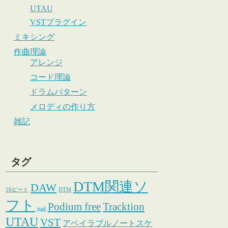
UTAU
VSTプラグイン
ミキシング
作曲理論
アレンジ
コード理論
ドラムパターン
メロディの作り方
雑記
タグ
DTM関連ソ
DAW
16ビート
DTM
フト
Podium free
Tracktion
pad
UTAU
VST
アベイラブルノートスケ