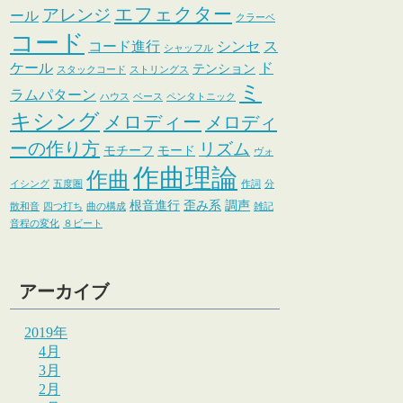
エフェクター
アレンジ
ール
クラーベ
コード
コード進行
シンセ
ス
シャッフル
ケール
ド
テンション
スタックコード
ストリングス
ミ
ラムパターン
ハウス
ベース
ペンタトニック
キシング
メロディー
メロディ
ーの作り方
リズム
モチーフ
モード
ヴォ
作曲理論
作曲
イシング
五度圏
作詞
分
根音進行
歪み系
調声
散和音
四つ打ち
曲の構成
雑記
音程の変化
８ビート
アーカイブ
2019年
4月
3月
2月