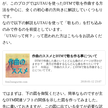
が、このブログではUTAUを使ったDTMで歌を作曲する方
法を中心に、全くの初心者の方向きに解説していくつもり
です。
なので以下の解説もUTAUを使って「歌もの」を打ち込み
のみで作るのを前提としています。
「UTAUって何？」って思われた方はこちらをお読みくだ
さい。
作曲のススメとDTMで歌を作る事について
DTMで作曲した曲というとどんな曲のイメージが浮かび
ますか？ 貴方が作曲するならどんな曲を作りたいです
か？ 今回は、「作曲のススメ」とDTMで歌を作曲するこ
とについてです。
2018-01-12 23:07
free2songwrite.com
ではまずは、下の図を御覧ください。簡単なものですが主
なDTM関連ソフトの関係を示した図を作ってみました。
先に書いておきますが、この図に出ている全てが必要な訳