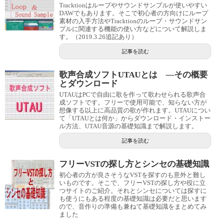
Tracktionはループやサウンドサンプルが使いやすい
DAWでもあります。そこで初心者の方向けにループ
素材の入手方法やTracktionのループ・サウンドサン
プルに関連する機能の使い方などについて解説しま
す。（2019.3.26追記あり）
記事を読む
歌声合成ソフトUTAUとは ―その概要
とダウンロード
UTAUはPCで自由に歌を作って歌わせられる歌声合
成ソフトです。フリーで使用可能で、知らない方が
想像する以上に高品質の歌が作れます。UTAUについ
て「UTAUとは何か」からダウンロード・インストー
ル方法、UTAU音源の基礎知識まで解説します。
記事を読む
フリーVSTの探し方とシンセの基礎知識
初心者の方が良さそうなVSTを探すのも意外と難し
いものです。そこで、フリーVSTの探し方や役に立
つサイトのご紹介。それとシンセについては探すに
も使うにもある程度の基礎知識は必要だと思います
ので、音作りの準備も兼ねて基礎知識をまとめてみ
ました