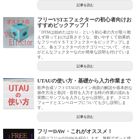
記事を読む
フリーVSTエフェクターの初心者向けお
すすめピックアップ！
「DTMは始めたばかり」という初心者の方が取り敢
えず持っておけば良さそうな、使いやすくて効果的
なフリーのＶＳＴエフェクターをピックアップしま
した。各エフェクターのカテゴリーについて、それ
がどんなフェクターなのか簡単な説明も付けていま
す。
記事を読む
UTAUの使い方・基礎から入力作業まで
歌声合成ソフトUTAUのメイン画面の解説や基本的な
操作方法と歌詞・音符を入力する時の作業の流れを
実際にサンプルを入力しながら説明します。クロス
フェードとエンベロープについても少し説明しま
す。
記事を読む
フリーDAW・これがオススメ！
今回はフリーのDAWを紹介します。無料でずっと使