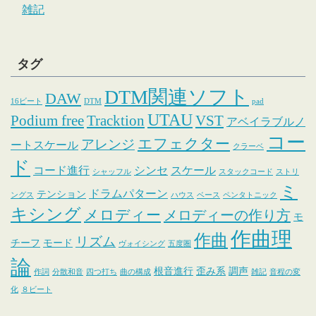
雑記
タグ
DTM関連ソフト
DAW
16ビート
DTM
pad
UTAU
Podium free
Tracktion
VST
アベイラブルノ
コー
エフェクター
アレンジ
ートスケール
クラーベ
ド
コード進行
シンセ
スケール
シャッフル
スタックコード
ストリ
ミ
ドラムパターン
テンション
ングス
ハウス
ベース
ペンタトニック
キシング
メロディー
メロディーの作り方
モ
作曲理
作曲
リズム
チーフ
モード
ヴォイシング
五度圏
論
根音進行
歪み系
調声
作詞
分散和音
四つ打ち
曲の構成
雑記
音程の変
化
８ビート