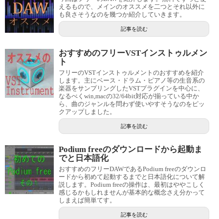
えるもので、メインのオススメを二つとそれ以外に
も良さそうなのを幾つか紹介していきます。
記事を読む
おすすめのフリーVSTインストゥルメン
ト
フリーのVSTインストゥルメントのおすすめを紹介
します。主にベース・ドラム・ピアノ等の生音系の
楽器をサンプリングしたVSTプラグインを中心に、
なるべくwin,macの32/64bit対応が揃っている中か
ら、曲のジャンルを問わず使いやすそうなのをピッ
クアップしました。
記事を読む
Podium freeのダウンロードから起動ま
でと日本語化
おすすめのフリーDAWであるPodium freeのダウンロ
ードから初めて起動するまでと日本語化について解
説します。Podium freeの操作は、最初はややこしく
感じるかもしれませんが基本的な概念さえ分かって
しまえば簡単てす。
記事を読む